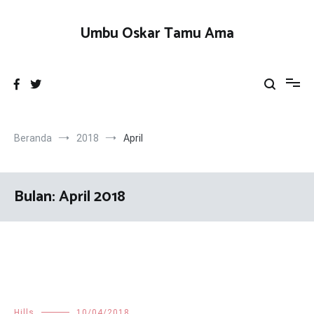
Loncat
ke
Umbu Oskar Tamu Ama
konten
Beranda
2018
April
Bulan:
April 2018
Hills
10/04/2018